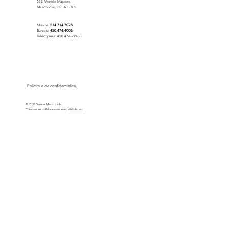
272 Montée Masson,
Mascouche, QC J7K 3B5
Mobile:
514.714.7078
Bureau:
450.474.4005
Télécopieur: 450.474.2243
Politique de confidentialité
© 2024 Valérie Mastrocola.
Création en collaboration avec
Visibilis inc.